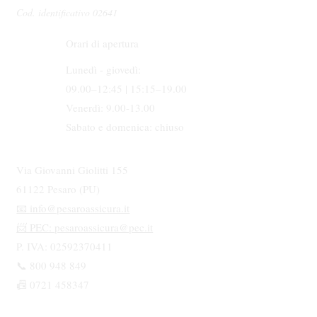
Cod. identificativo 02641
Orari di apertura
Lunedì - giovedì:
09.00–12:45 | 15:15–19.00
Venerdì: 9.00-13.00
Sabato e domenica: chiuso
Via Giovanni Giolitti 155
61122 Pesaro (PU)
📧
info@pesaroassicura.it
📨 PEC:
pesaroassicura@pec.it
P. IVA: 02592370411
📞 800 948 849
📠 0721 458347