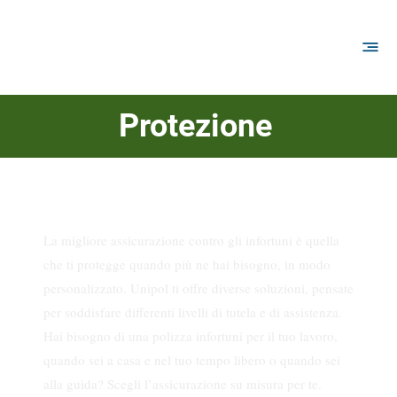
Protezione
Assicurazione Infortuni
La migliore assicurazione contro gli infortuni è quella
che ti protegge quando più ne hai bisogno, in modo
personalizzato. Unipol ti offre diverse soluzioni, pensate
per soddisfare differenti livelli di tutela e di assistenza.
​Hai bisogno di una polizza infortuni per il tuo lavoro,
quando sei a casa e nel tuo tempo libero o quando sei
alla guida? Scegli l’assicurazione su misura per te. ​​