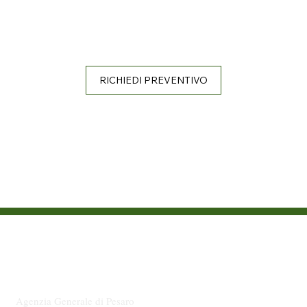
Messaggio promozionale riguardante le forme pensionistiche
complementari – prima dell’adesione leggere la parte I “Le
informazioni chiave per l’aderente” e l’Appendice “Informativa
sulla sostenibilità”, della Nota informativa.
RICHIEDI PREVENTIVO
Agenzia Generale di Pesaro