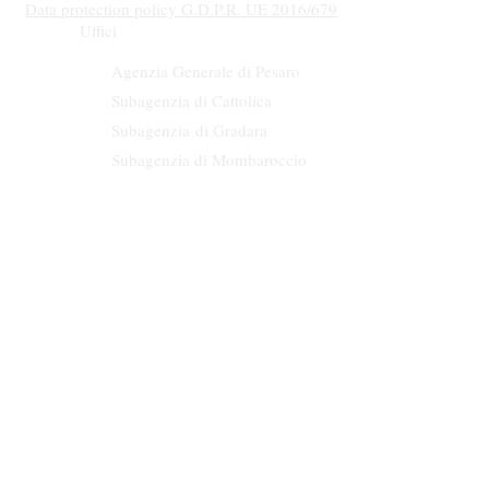
Data protection policy G.D.P.R. UE 2016/679
Uffici
Agenzia Generale di Pesaro
Subagenzia di Cattolica
Subagenzia
di Gradara
Subagenzia di Mombaroccio
Numero e data di iscriziona al RUI A000536988
15/12/2015
E' facoltà per il contraente presentare ricorso all’Arbitro Assicurativo
Registro Unico degli Intermediari assicurativi e riassicurativi
Intermediario soggetto al controllo dell'IVASS