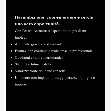
𝗛𝗮𝗶 𝗮𝗺𝗯𝗶𝘇𝗶𝗼𝗻𝗲, 𝘃𝘂𝗼𝗶 𝗲𝗺𝗲𝗿𝗴𝗲𝗿𝗲 𝗲 𝗰𝗲𝗿𝗰𝗵𝗶
𝘂𝗻𝗮 𝘃𝗲𝗿𝗮 𝗼𝗽𝗽𝗼𝗿𝘁𝘂𝗻𝗶𝘁𝗮̀?
Con Pesaro Assicura ti aspetta molto più di un
impiego:
Ambiente giovane e stimolante
Formazione continua e reale crescita professionale
Guadagni chiari e meritocratici
Stabilità e futuro solido
Valorizzazione delle tue capacità
Un lavoro con impatto: proteggi persone, famiglie e
imprese