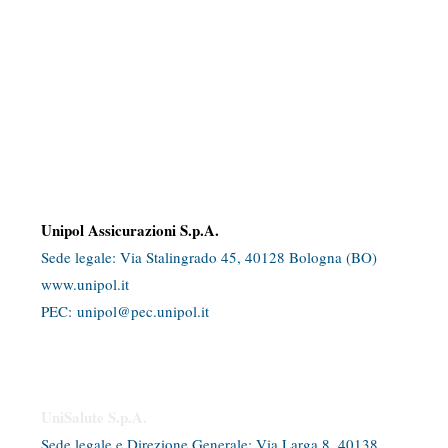
Numero e data di iscriziona al RUI A000536988
15/12/2015
E' facoltà per il contraente presentare ricorso all’Arbitro Assicurativo
Registro Unico degli Intermediari assicurativi e riassicurativi
Intermediario soggetto al controllo dell'IVASS
Dati identificativi dei Responsabili dell’attività di intermediazione
Unipol Assicurazioni S.p.A.
Sede legale: Via Stalingrado 45, 40128 Bologna (BO)​
www.unipol.it
PEC:
unipol@pec.unipol.it
UniSalute S.p.A.
Sede legale e Direzione Generale: Via Larga 8, 40138