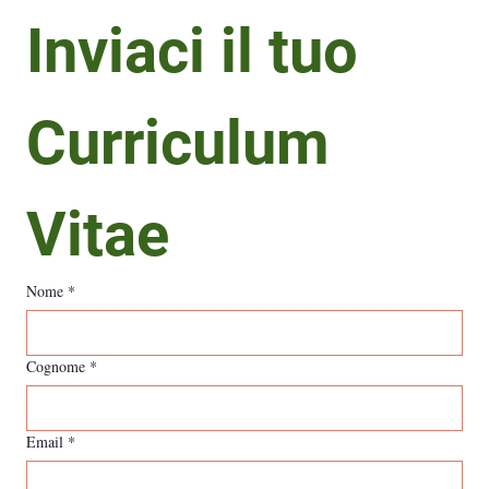
Inviaci la tua
Inviaci il tuo 
candidatura
Curriculum 
Vitae
Nome
*
Cognome
*
Email
*