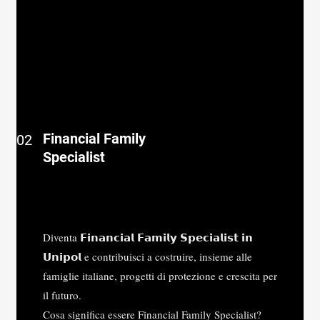
Financial Family
02
Specialist
Diventa 𝗙𝗶𝗻𝗮𝗻𝗰𝗶𝗮𝗹 𝗙𝗮𝗺𝗶𝗹𝘆 𝗦𝗽𝗲𝗰𝗶𝗮𝗹𝗶𝘀𝘁 𝗶𝗻
𝗨𝗻𝗶𝗽𝗼𝗹 e contribuisci a costruire, insieme alle
famiglie italiane, progetti di protezione e crescita per
il futuro.
Cosa significa essere Financial Family Specialist?