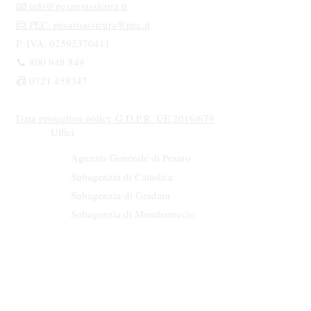
📧
info@pesaroassicura.it
📨 PEC:
pesaroassicura@pec.it
P. IVA: 02592370411
📞 800 948 849
📠 0721 458347
Data protection policy G.D.P.R. UE 2016/679
Uffici
Agenzia Generale di Pesaro
Subagenzia di Cattolica
Subagenzia
di Gradara
Subagenzia di Mombaroccio