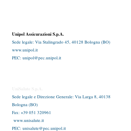
Registro Unico degli Intermediari assicurativi e riassicurativi
Intermediario soggetto al controllo dell'IVASS
Dati identificativi dei Responsabili dell’attività di intermediazione
Unipol Assicurazioni S.p.A.
Sede legale: Via Stalingrado 45, 40128 Bologna (BO)​
www.unipol.it
PEC:
unipol@pec.unipol.it
UniSalute S.p.A.
Sede legale e Direzione Generale: Via Larga 8, 40138
Bologna (BO)
​Fax: +39 051 320961
www.unisalute.it
PEC:
unisalute@pec.unipol.it