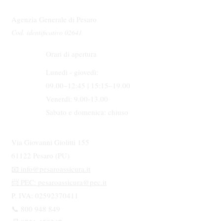
Agenzia Generale di Pesaro
Cod. identificativo 02641
Orari di apertura
Lunedì - giovedì:
09.00–12:45 | 15:15–19.00
Venerdì: 9.00-13.00
Sabato e domenica: chiuso
Via Giovanni Giolitti 155
61122 Pesaro (PU)
📧
info@pesaroassicura.it
📨 PEC:
pesaroassicura@pec.it
P. IVA: 02592370411
📞 800 948 849