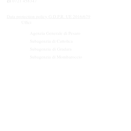
📠 0721 458347
Data protection policy G.D.P.R. UE 2016/679
Uffici
Agenzia Generale di Pesaro
Subagenzia di Cattolica
Subagenzia
di Gradara
Subagenzia di Mombaroccio
Numero e data di iscriziona al RUI A000536988
15/12/2015
E' facoltà per il contraente presentare ricorso all’Arbitro Assicurativo