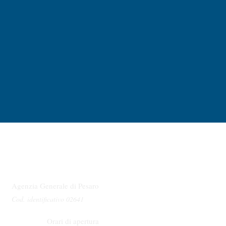
Agenzia Generale di Pesaro
Cod. identificativo 02641
Orari di apertura