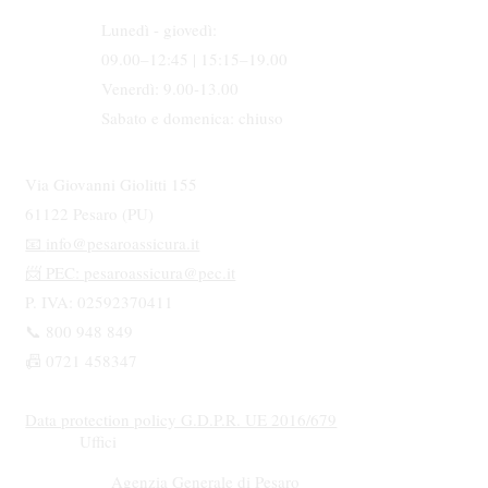
Lunedì - giovedì:
09.00–12:45 | 15:15–19.00
Venerdì: 9.00-13.00
Sabato e domenica: chiuso
Via Giovanni Giolitti 155
61122 Pesaro (PU)
📧
info@pesaroassicura.it
📨 PEC:
pesaroassicura@pec.it
P. IVA: 02592370411
📞 800 948 849
📠 0721 458347
Data protection policy G.D.P.R. UE 2016/679
Uffici
Agenzia Generale di Pesaro