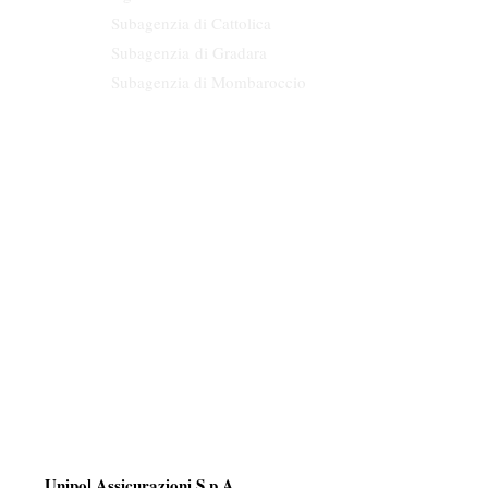
Subagenzia di Cattolica
Subagenzia
di Gradara
Subagenzia di Mombaroccio
Numero e data di iscriziona al RUI A000536988
15/12/2015
E' facoltà per il contraente presentare ricorso all’Arbitro Assicurativo
Registro Unico degli Intermediari assicurativi e riassicurativi
Intermediario soggetto al controllo dell'IVASS
Dati identificativi dei Responsabili dell’attività di intermediazione
Unipol Assicurazioni S.p.A.